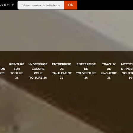
APPELÉ
S
PEINTURE
HYDROFUGE
ENTREPRISE
ENTREPRISE
TRAVAUX
NETTO
ION
SUR
COLORE
DE
DE
DE
ET POS
URE
TOITURE
POUR
RAVALEMENT
COUVERTURE
ZINGUERIE
GOUTT
36
TOITURE 36
36
36
36
36