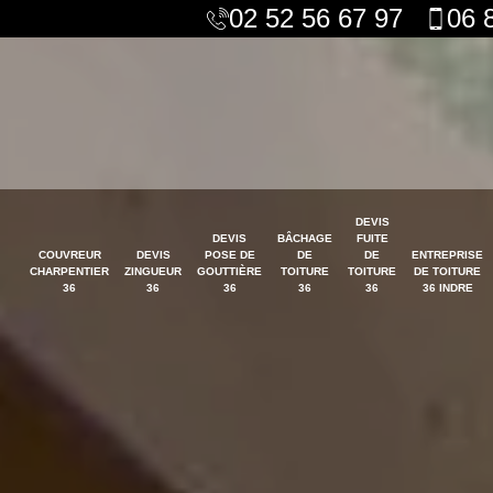
02 52 56 67 97
06 
DEVIS
DEVIS
BÂCHAGE
FUITE
COUVREUR
DEVIS
POSE DE
DE
DE
ENTREPRISE
CHARPENTIER
ZINGUEUR
GOUTTIÈRE
TOITURE
TOITURE
DE TOITURE
36
36
36
36
36
36 INDRE