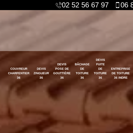
02 52 56 67 97
06 
DEVIS
DEVIS
BÂCHAGE
FUITE
COUVREUR
DEVIS
POSE DE
DE
DE
ENTREPRISE
CHARPENTIER
ZINGUEUR
GOUTTIÈRE
TOITURE
TOITURE
DE TOITURE
36
36
36
36
36
36 INDRE