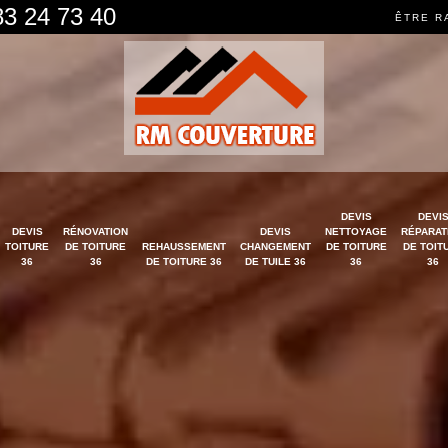
83 24 73 40
ÊTRE R
DEVIS
DEVI
DEVIS
RÉNOVATION
DEVIS
NETTOYAGE
RÉPARAT
TOITURE
DE TOITURE
REHAUSSEMENT
CHANGEMENT
DE TOITURE
DE TOIT
36
36
DE TOITURE 36
DE TUILE 36
36
36