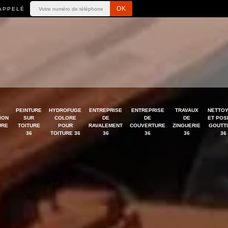
APPELÉ
S
PEINTURE
HYDROFUGE
ENTREPRISE
ENTREPRISE
TRAVAUX
NETTO
ION
SUR
COLORE
DE
DE
DE
ET POS
URE
TOITURE
POUR
RAVALEMENT
COUVERTURE
ZINGUERIE
GOUTT
36
TOITURE 36
36
36
36
36