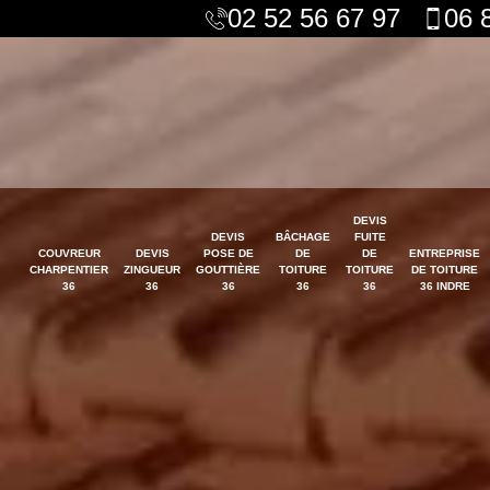
02 52 56 67 97
06 
DEVIS
DEVIS
BÂCHAGE
FUITE
COUVREUR
DEVIS
POSE DE
DE
DE
ENTREPRISE
CHARPENTIER
ZINGUEUR
GOUTTIÈRE
TOITURE
TOITURE
DE TOITURE
36
36
36
36
36
36 INDRE