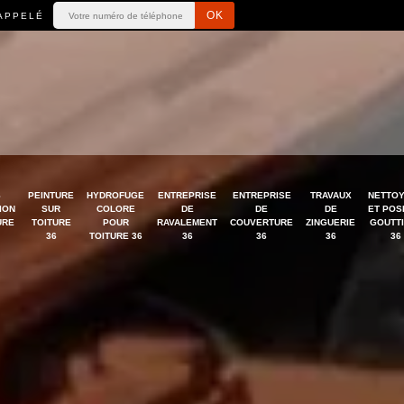
APPELÉ
S
PEINTURE
HYDROFUGE
ENTREPRISE
ENTREPRISE
TRAVAUX
NETTO
ION
SUR
COLORE
DE
DE
DE
ET POS
URE
TOITURE
POUR
RAVALEMENT
COUVERTURE
ZINGUERIE
GOUTT
36
TOITURE 36
36
36
36
36