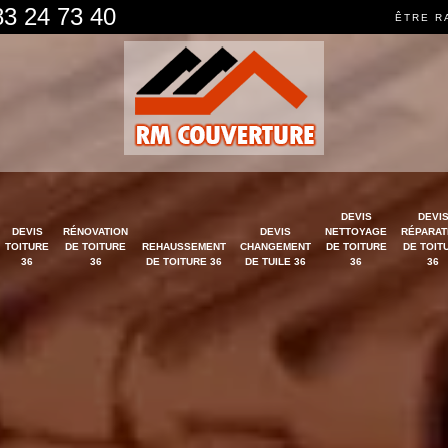
83 24 73 40
ÊTRE R
DEVIS
DEVI
DEVIS
RÉNOVATION
DEVIS
NETTOYAGE
RÉPARAT
TOITURE
DE TOITURE
REHAUSSEMENT
CHANGEMENT
DE TOITURE
DE TOIT
36
36
DE TOITURE 36
DE TUILE 36
36
36