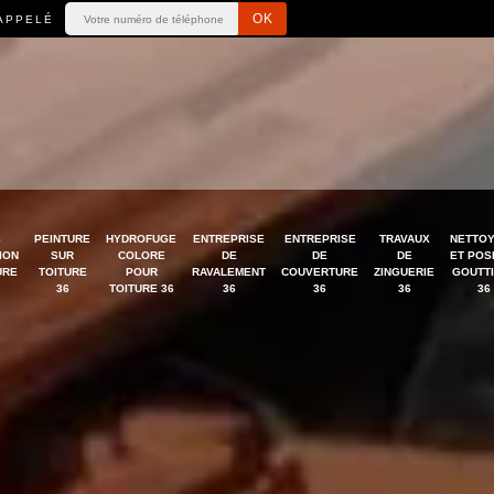
APPELÉ
S
PEINTURE
HYDROFUGE
ENTREPRISE
ENTREPRISE
TRAVAUX
NETTO
ION
SUR
COLORE
DE
DE
DE
ET POS
URE
TOITURE
POUR
RAVALEMENT
COUVERTURE
ZINGUERIE
GOUTT
36
TOITURE 36
36
36
36
36