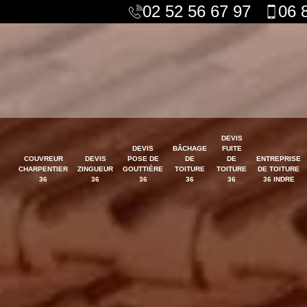
02 52 56 67 97
06 
DEVIS
DEVIS
BÂCHAGE
FUITE
COUVREUR
DEVIS
POSE DE
DE
DE
ENTREPRISE
CHARPENTIER
ZINGUEUR
GOUTTIÈRE
TOITURE
TOITURE
DE TOITURE
36
36
36
36
36
36 INDRE