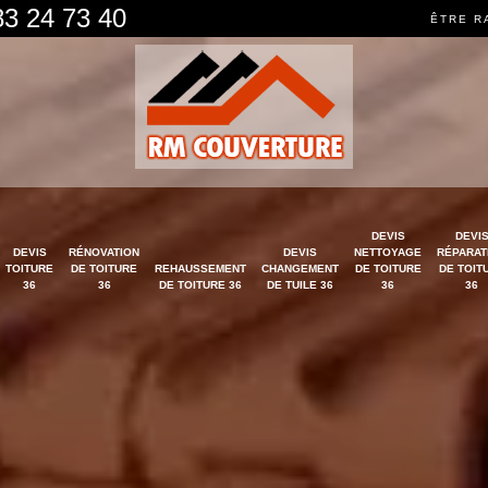
83 24 73 40
ÊTRE R
DEVIS
DEVI
DEVIS
RÉNOVATION
DEVIS
NETTOYAGE
RÉPARAT
TOITURE
DE TOITURE
REHAUSSEMENT
CHANGEMENT
DE TOITURE
DE TOIT
36
36
DE TOITURE 36
DE TUILE 36
36
36