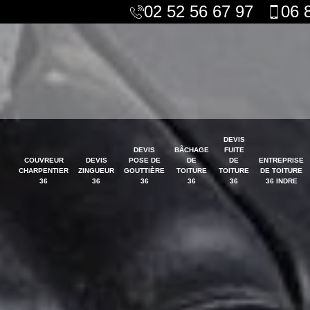
02 52 56 67 97
06 
DEVIS
DEVIS
BÂCHAGE
FUITE
COUVREUR
DEVIS
POSE DE
DE
DE
ENTREPRISE
CHARPENTIER
ZINGUEUR
GOUTTIÈRE
TOITURE
TOITURE
DE TOITURE
36
36
36
36
36
36 INDRE