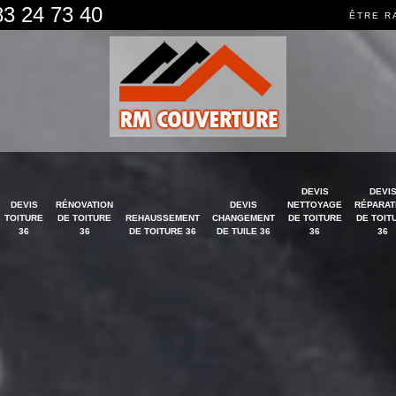
83 24 73 40
ÊTRE R
DEVIS
DEVI
DEVIS
RÉNOVATION
DEVIS
NETTOYAGE
RÉPARAT
TOITURE
DE TOITURE
REHAUSSEMENT
CHANGEMENT
DE TOITURE
DE TOIT
36
36
DE TOITURE 36
DE TUILE 36
36
36