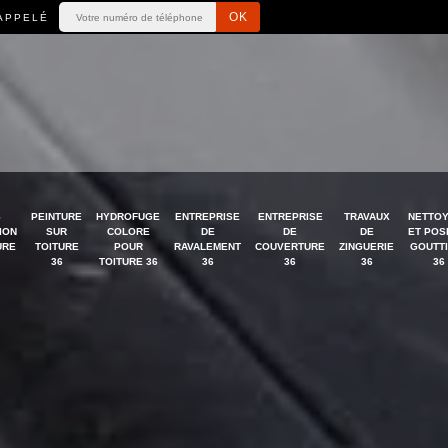
APPELÉ
S
PEINTURE
HYDROFUGE
ENTREPRISE
ENTREPRISE
TRAVAUX
NETTO
ION
SUR
COLORE
DE
DE
DE
ET POS
URE
TOITURE
POUR
RAVALEMENT
COUVERTURE
ZINGUERIE
GOUTT
36
TOITURE 36
36
36
36
36