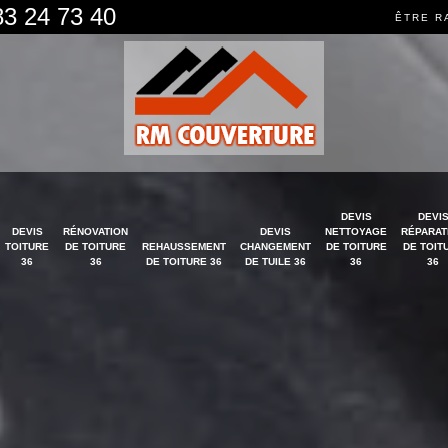
83 24 73 40
ÊTRE R
DEVIS
DEVI
DEVIS
RÉNOVATION
DEVIS
NETTOYAGE
RÉPARAT
TOITURE
DE TOITURE
REHAUSSEMENT
CHANGEMENT
DE TOITURE
DE TOIT
36
36
DE TOITURE 36
DE TUILE 36
36
36