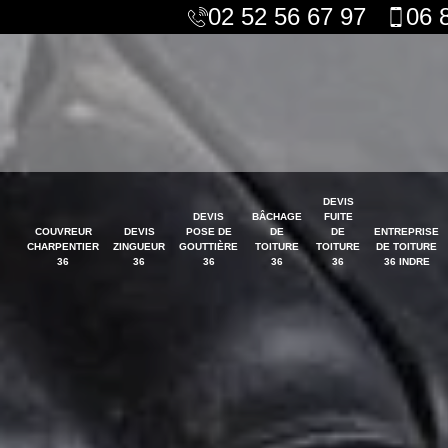
02 52 56 67 97
06 
DEVIS
DEVIS
BÂCHAGE
FUITE
COUVREUR
DEVIS
POSE DE
DE
DE
ENTREPRISE
CHARPENTIER
ZINGUEUR
GOUTTIÈRE
TOITURE
TOITURE
DE TOITURE
36
36
36
36
36
36 INDRE