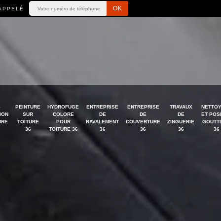
APPELÉ
S
PEINTURE
HYDROFUGE
ENTREPRISE
ENTREPRISE
TRAVAUX
NETTO
ION
SUR
COLORE
DE
DE
DE
ET POS
URE
TOITURE
POUR
RAVALEMENT
COUVERTURE
ZINGUERIE
GOUTT
36
TOITURE 36
36
36
36
36