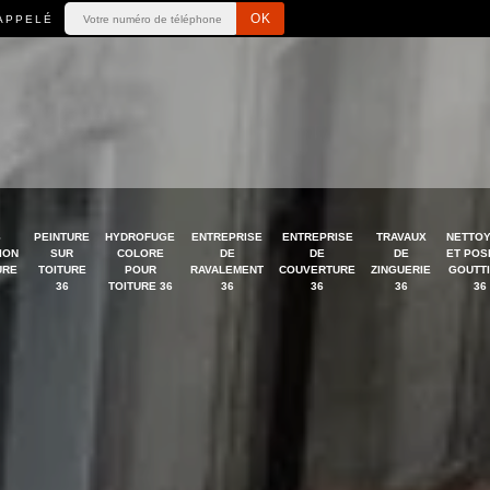
APPELÉ
S
PEINTURE
HYDROFUGE
ENTREPRISE
ENTREPRISE
TRAVAUX
NETTO
ION
SUR
COLORE
DE
DE
DE
ET POS
URE
TOITURE
POUR
RAVALEMENT
COUVERTURE
ZINGUERIE
GOUTT
36
TOITURE 36
36
36
36
36