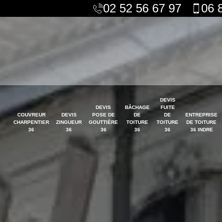
02 52 56 67 97
06 
DEVIS
DEVIS
BÂCHAGE
FUITE
COUVREUR
DEVIS
POSE DE
DE
DE
ENTREPRISE
CHARPENTIER
ZINGUEUR
GOUTTIÈRE
TOITURE
TOITURE
DE TOITURE
36
36
36
36
36
36 INDRE