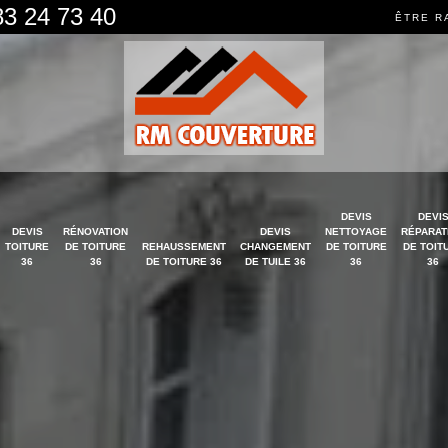
83 24 73 40
ÊTRE R
DEVIS
DEVI
DEVIS
RÉNOVATION
DEVIS
NETTOYAGE
RÉPARAT
TOITURE
DE TOITURE
REHAUSSEMENT
CHANGEMENT
DE TOITURE
DE TOIT
36
36
DE TOITURE 36
DE TUILE 36
36
36