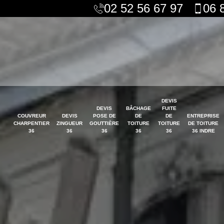
02 52 56 67 97
06 
DEVIS
DEVIS
BÂCHAGE
FUITE
COUVREUR
DEVIS
POSE DE
DE
DE
ENTREPRISE
CHARPENTIER
ZINGUEUR
GOUTTIÈRE
TOITURE
TOITURE
DE TOITURE
36
36
36
36
36
36 INDRE