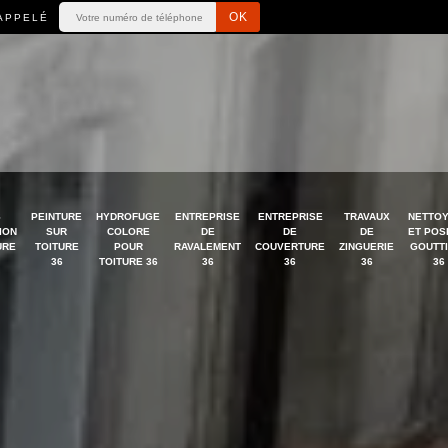
APPELÉ
S
PEINTURE
HYDROFUGE
ENTREPRISE
ENTREPRISE
TRAVAUX
NETTO
ION
SUR
COLORE
DE
DE
DE
ET POS
URE
TOITURE
POUR
RAVALEMENT
COUVERTURE
ZINGUERIE
GOUTT
36
TOITURE 36
36
36
36
36