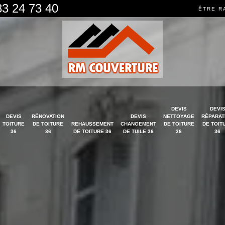
83 24 73 40
ÊTRE R
DEVIS
DEVI
DEVIS
RÉNOVATION
DEVIS
NETTOYAGE
RÉPARAT
TOITURE
DE TOITURE
REHAUSSEMENT
CHANGEMENT
DE TOITURE
DE TOIT
36
36
DE TOITURE 36
DE TUILE 36
36
36