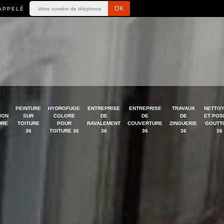
APPELÉ
S
PEINTURE
HYDROFUGE
ENTREPRISE
ENTREPRISE
TRAVAUX
NETTO
ION
SUR
COLORE
DE
DE
DE
ET POS
URE
TOITURE
POUR
RAVALEMENT
COUVERTURE
ZINGUERIE
GOUTT
36
TOITURE 36
36
36
36
36