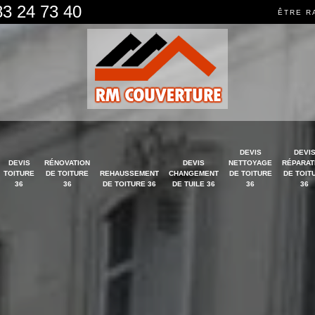
83 24 73 40
ÊTRE R
DEVIS
DEVI
DEVIS
RÉNOVATION
DEVIS
NETTOYAGE
RÉPARAT
TOITURE
DE TOITURE
REHAUSSEMENT
CHANGEMENT
DE TOITURE
DE TOIT
36
36
DE TOITURE 36
DE TUILE 36
36
36