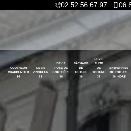
02 52 56 67 97
06 
DEVIS
DEVIS
BÂCHAGE
FUITE
COUVREUR
DEVIS
POSE DE
DE
DE
ENTREPRISE
CHARPENTIER
ZINGUEUR
GOUTTIÈRE
TOITURE
TOITURE
DE TOITURE
36
36
36
36
36
36 INDRE