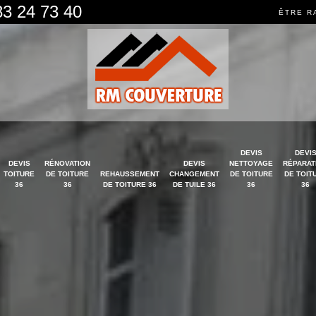
83 24 73 40
ÊTRE R
DEVIS
DEVI
DEVIS
RÉNOVATION
DEVIS
NETTOYAGE
RÉPARAT
TOITURE
DE TOITURE
REHAUSSEMENT
CHANGEMENT
DE TOITURE
DE TOIT
36
36
DE TOITURE 36
DE TUILE 36
36
36