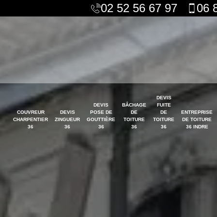
02 52 56 67 97
06 
DEVIS
DEVIS
BÂCHAGE
FUITE
COUVREUR
DEVIS
POSE DE
DE
DE
ENTREPRISE
CHARPENTIER
ZINGUEUR
GOUTTIÈRE
TOITURE
TOITURE
DE TOITURE
36
36
36
36
36
36 INDRE