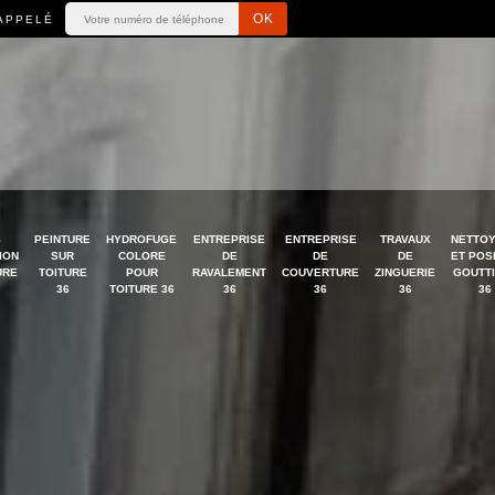
APPELÉ
S
PEINTURE
HYDROFUGE
ENTREPRISE
ENTREPRISE
TRAVAUX
NETTO
ION
SUR
COLORE
DE
DE
DE
ET POS
URE
TOITURE
POUR
RAVALEMENT
COUVERTURE
ZINGUERIE
GOUTT
36
TOITURE 36
36
36
36
36