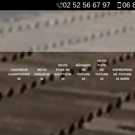
02 52 56 67 97
06 
DEVIS
DEVIS
BÂCHAGE
FUITE
COUVREUR
DEVIS
POSE DE
DE
DE
ENTREPRISE
CHARPENTIER
ZINGUEUR
GOUTTIÈRE
TOITURE
TOITURE
DE TOITURE
36
36
36
36
36
36 INDRE