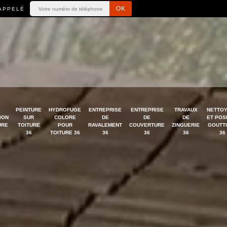
APPELÉ
S
PEINTURE
HYDROFUGE
ENTREPRISE
ENTREPRISE
TRAVAUX
NETTO
ION
SUR
COLORE
DE
DE
DE
ET POS
URE
TOITURE
POUR
RAVALEMENT
COUVERTURE
ZINGUERIE
GOUTT
36
TOITURE 36
36
36
36
36