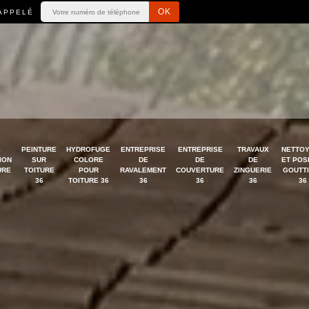
APPELÉ
S
PEINTURE
HYDROFUGE
ENTREPRISE
ENTREPRISE
TRAVAUX
NETTO
ION
SUR
COLORE
DE
DE
DE
ET POS
URE
TOITURE
POUR
RAVALEMENT
COUVERTURE
ZINGUERIE
GOUTT
36
TOITURE 36
36
36
36
36