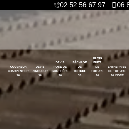
02 52 56 67 97
06 
DEVIS
DEVIS
BÂCHAGE
FUITE
COUVREUR
DEVIS
POSE DE
DE
DE
ENTREPRISE
CHARPENTIER
ZINGUEUR
GOUTTIÈRE
TOITURE
TOITURE
DE TOITURE
36
36
36
36
36
36 INDRE