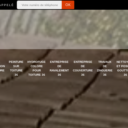
APPELÉ
S
PEINTURE
HYDROFUGE
ENTREPRISE
ENTREPRISE
TRAVAUX
NETTO
ION
SUR
COLORE
DE
DE
DE
ET POS
URE
TOITURE
POUR
RAVALEMENT
COUVERTURE
ZINGUERIE
GOUTT
36
TOITURE 36
36
36
36
36