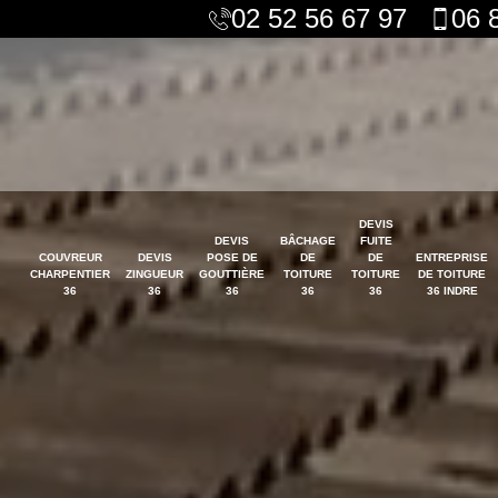
02 52 56 67 97
06 
DEVIS
DEVIS
BÂCHAGE
FUITE
COUVREUR
DEVIS
POSE DE
DE
DE
ENTREPRISE
CHARPENTIER
ZINGUEUR
GOUTTIÈRE
TOITURE
TOITURE
DE TOITURE
36
36
36
36
36
36 INDRE