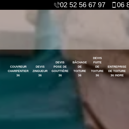
02 52 56 67 97
06 
DEVIS
DEVIS
BÂCHAGE
FUITE
COUVREUR
DEVIS
POSE DE
DE
DE
ENTREPRISE
CHARPENTIER
ZINGUEUR
GOUTTIÈRE
TOITURE
TOITURE
DE TOITURE
36
36
36
36
36
36 INDRE