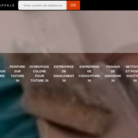
APPELÉ
S
PEINTURE
HYDROFUGE
ENTREPRISE
ENTREPRISE
TRAVAUX
NETTO
ION
SUR
COLORE
DE
DE
DE
ET POS
URE
TOITURE
POUR
RAVALEMENT
COUVERTURE
ZINGUERIE
GOUTT
36
TOITURE 36
36
36
36
36