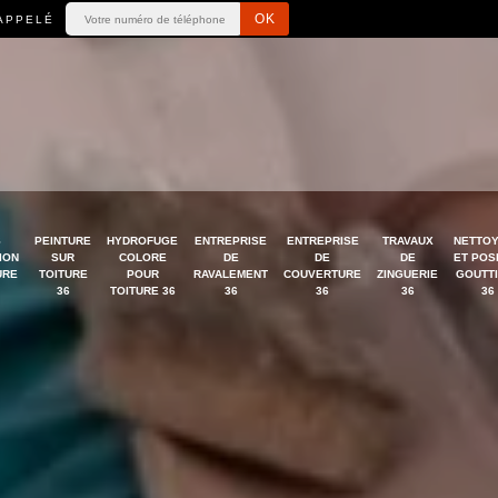
APPELÉ
S
PEINTURE
HYDROFUGE
ENTREPRISE
ENTREPRISE
TRAVAUX
NETTO
ION
SUR
COLORE
DE
DE
DE
ET POS
URE
TOITURE
POUR
RAVALEMENT
COUVERTURE
ZINGUERIE
GOUTT
36
TOITURE 36
36
36
36
36