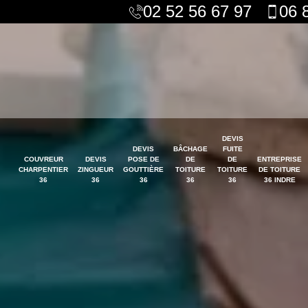
02 52 56 67 97
06 
DEVIS
DEVIS
BÂCHAGE
FUITE
COUVREUR
DEVIS
POSE DE
DE
DE
ENTREPRISE
CHARPENTIER
ZINGUEUR
GOUTTIÈRE
TOITURE
TOITURE
DE TOITURE
36
36
36
36
36
36 INDRE