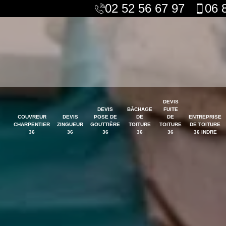
02 52 56 67 97
06 
DEVIS
DEVIS
BÂCHAGE
FUITE
COUVREUR
DEVIS
POSE DE
DE
DE
ENTREPRISE
CHARPENTIER
ZINGUEUR
GOUTTIÈRE
TOITURE
TOITURE
DE TOITURE
36
36
36
36
36
36 INDRE