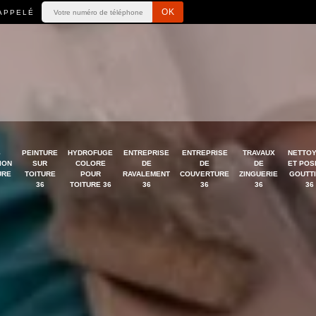
APPELÉ
S
PEINTURE
HYDROFUGE
ENTREPRISE
ENTREPRISE
TRAVAUX
NETTO
ION
SUR
COLORE
DE
DE
DE
ET POS
URE
TOITURE
POUR
RAVALEMENT
COUVERTURE
ZINGUERIE
GOUTT
36
TOITURE 36
36
36
36
36