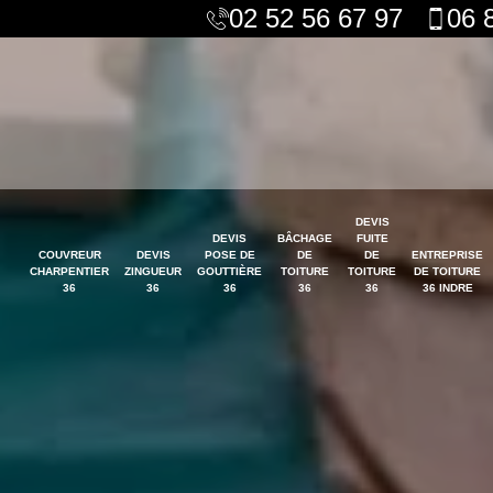
02 52 56 67 97
06 
DEVIS
DEVIS
BÂCHAGE
FUITE
COUVREUR
DEVIS
POSE DE
DE
DE
ENTREPRISE
CHARPENTIER
ZINGUEUR
GOUTTIÈRE
TOITURE
TOITURE
DE TOITURE
36
36
36
36
36
36 INDRE