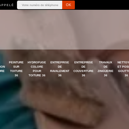
APPELÉ
S
PEINTURE
HYDROFUGE
ENTREPRISE
ENTREPRISE
TRAVAUX
NETTO
ION
SUR
COLORE
DE
DE
DE
ET POS
URE
TOITURE
POUR
RAVALEMENT
COUVERTURE
ZINGUERIE
GOUTT
36
TOITURE 36
36
36
36
36