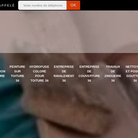
APPELÉ
S
PEINTURE
HYDROFUGE
ENTREPRISE
ENTREPRISE
TRAVAUX
NETTO
ION
SUR
COLORE
DE
DE
DE
ET POS
URE
TOITURE
POUR
RAVALEMENT
COUVERTURE
ZINGUERIE
GOUTT
36
TOITURE 36
36
36
36
36