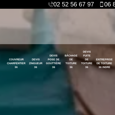
02 52 56 67 97
06 
DEVIS
DEVIS
BÂCHAGE
FUITE
COUVREUR
DEVIS
POSE DE
DE
DE
ENTREPRISE
CHARPENTIER
ZINGUEUR
GOUTTIÈRE
TOITURE
TOITURE
DE TOITURE
36
36
36
36
36
36 INDRE